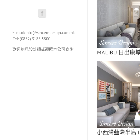
MALIBU 日出康城
柏景灣 Park Aven
E-mail: info@sinceredesign.com.hk
Tel: (0852) 3188 5800
歡迎約見設計師或親臨本公司查詢
MALIBU 日出康
灣藍灣半島 Island Resort
大埔康樂園 Hong Lok 
小西灣藍灣半島 Isla