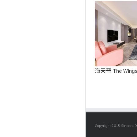
海天晉 The Wings
海天晉 The Wing
Copyright 2015 Sincere D