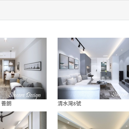
目
Monte Vista 翠擁華庭
om 薈朗
清水灣8號