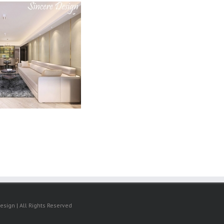
s
esign | All Rights Reserved