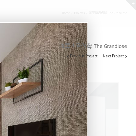
Home
/
Projects
/
將軍澳君傲灣 The Grandiose
將軍澳君傲灣 The Grandiose
Previous Project
Next Project